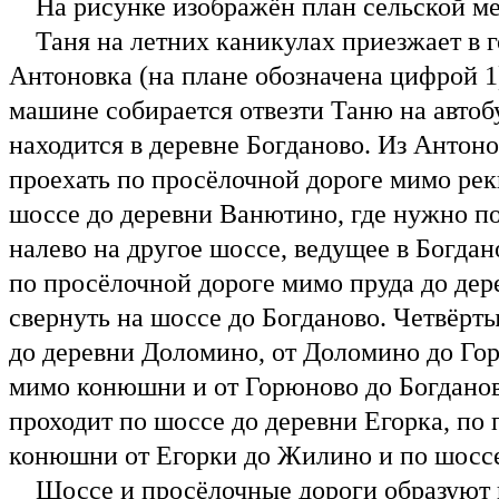
На рисунке изображён план сельской ме
Таня на летних каникулах приезжает в г
Антоновка (на плане обозначена цифрой 1
машине собирается отвезти Таню на автоб
находится в деревне Богданово. Из Антон
проехать по просёлочной дороге мимо рек
шоссе до деревни Ванютино, где нужно п
налево на другое шоссе, ведущее в Богда
по просёлочной дороге мимо пруда до дер
свернуть на шоссе до Богданово. Четвёрт
до деревни Доломино, от Доломино до Го
мимо конюшни и от Горюново до Богданов
проходит по шоссе до деревни Егорка, по
конюшни от Егорки до Жилино и по шоссе
Шоссе и просёлочные дороги образуют п