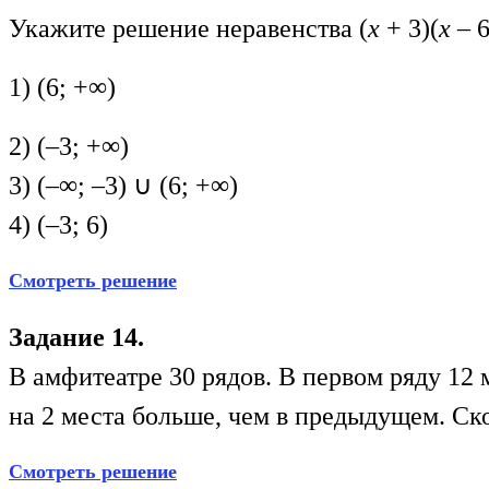
Укажите решение неравенства (
x
+ 3)(
х
– 6
1) (6; +∞)
2) (–3; +∞)
3) (–∞; –3) ∪ (6; +∞)
4) (–3; 6)
Смотреть решение
Задание 14.
В амфитеатре 30 рядов. В первом ряду 12 
на 2 места больше, чем в предыдущем. Ско
Смотреть решение