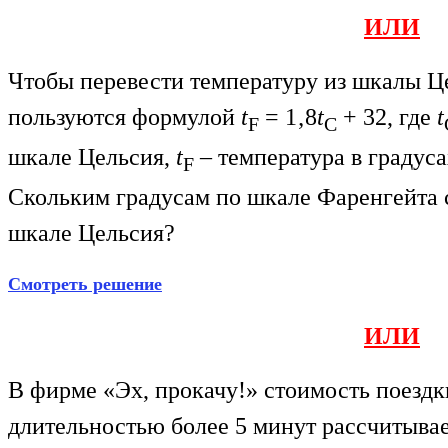
ИЛИ
Чтобы перевести температуру из шкалы Ц
пользуются формулой
t
= 1‚8
t
+ 32, где
t
F
С
шкале Цельсия,
t
– температура в градус
F
Скольким градусам по шкале Фаренгейта с
шкале Цельсия?
Смотреть решение
ИЛИ
В фирме «Эх, прокачу!» стоимость поездки
длительностью более 5 минут рассчитыва