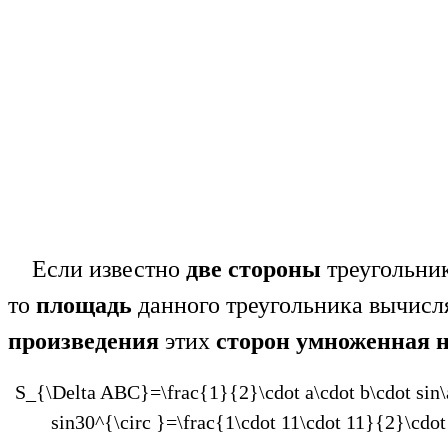
Если известно
две стороны
треугольни
то
площадь
данного треугольника вычисля
произведения
этих
сторон умноженная н
S_{\Delta ABC}=\frac{1}{2}\cdot a\cdot b\cdot sin\
sin30^{\circ }=\frac{1\cdot 11\cdot 11}{2}\cd