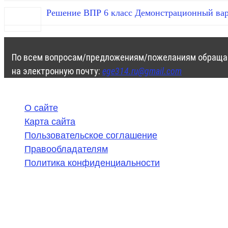
Решение ВПР 6 класс Демонстрационный вар
По всем вопросам/предложениям/пожеланиям обраща
на электронную почту:
ege314.ru@gmail.com
О сайте
Карта сайта
Пользовательское соглашение
Правообладателям
Политика конфиденциальности
©
2020-2026
,
ege314.ru
,
ОГЭ и ЕГЭ по математике | Г
Частичное или полное копирование решений (включая г
ресурсах, в том числе и бумажных, строго запрещено. 