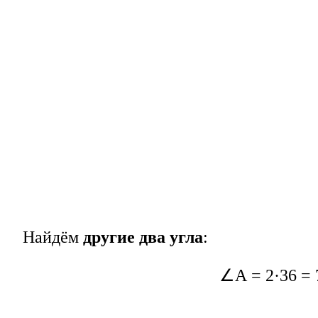
Найдём
другие два угла
:
∠А = 2·36 = 