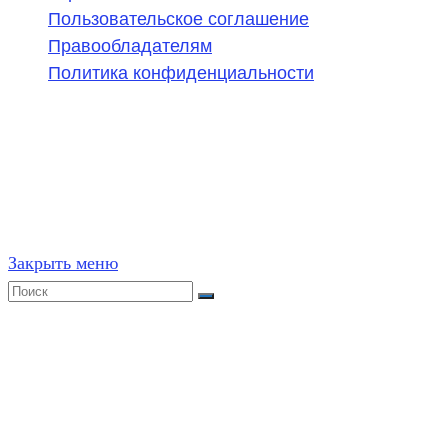
Пользовательское соглашение
Правообладателям
Политика конфиденциальности
©
2020-2026
,
ege314.ru
,
ОГЭ и ЕГЭ по математике | Г
Частичное или полное копирование решений (включая г
ресурсах, в том числе и бумажных, строго запрещено. 
Закрыть меню