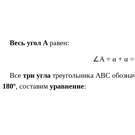
Весь угол А
равен:
∠А = α + α 
Все
три угла
треугольника АВС обознач
180º
, составим
уравнение
: