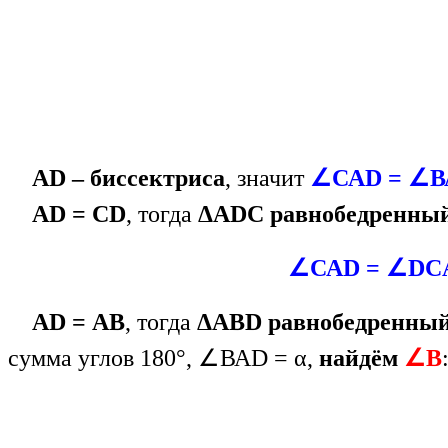
AD – биссектриса
, значит
∠САD = ∠В
AD = CD
, тогда
ΔADC равнобедренны
∠САD = ∠DCA
AD = АВ
, тогда
ΔAВD равнобедренны
сумма углов 180°, ∠ВАD = α,
найдём
∠В