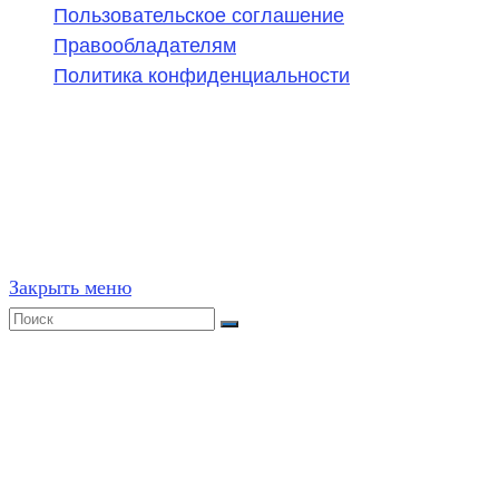
Пользовательское соглашение
Правообладателям
Политика конфиденциальности
©
2020-2026
,
ege314.ru
,
ОГЭ и ЕГЭ по математике | Г
Частичное или полное копирование решений (включая г
ресурсах, в том числе и бумажных, строго запрещено. 
Закрыть меню