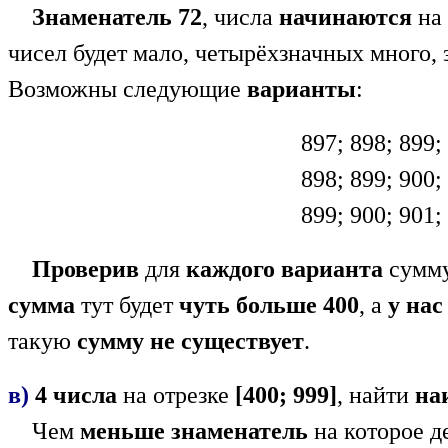
Знаменатель 72
, числа
начинаются
на
чисел будет мало, четырёхзначных много,
Возможны следующие
варианты
:
897; 898; 899;
898; 899; 900;
899; 900; 901;
Проверив
для
каждого варианта
cумму
сумма
тут будет
чуть больше 400
, а
у нас
такую
сумму не существует
.
в)
4 числа
на отрезке
[400; 999]
, найти
на
Чем
меньше знаменатель
на которое д