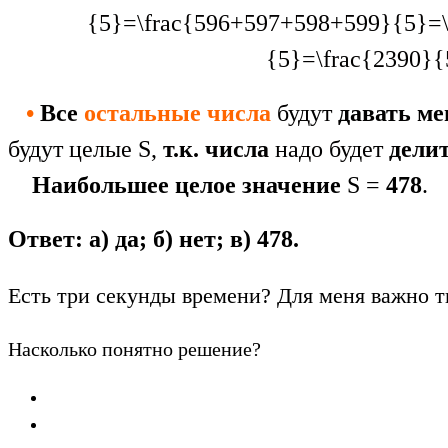
{5}=\frac{596+597+598+599}{5}=
{5}=\frac{2390}
•
Все
остальные числа
будут
давать ме
будут целые S,
т.к. числа
надо будет
дели
Наибольшее целое значение
S =
478
.
Ответ: а) да; б) нет; в) 478.
Есть три секунды времени? Для меня важно т
Насколько понятно решение?