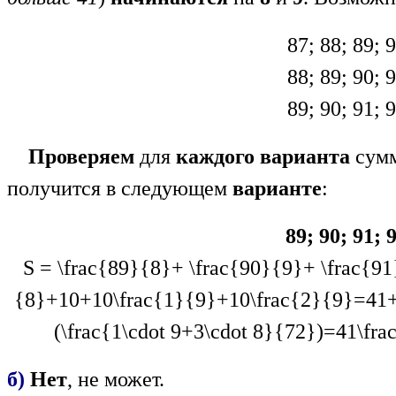
87; 88; 89; 
88; 89; 90; 
89; 90; 91; 
Проверяем
для
каждого варианта
cум
получится в следующем
варианте
:
89; 90; 91; 
S = \frac{89}{8}+ \frac{90}{9}+ \frac{9
{8}+10+10\frac{1}{9}+10\frac{2}{9}=41+
(\frac{1\cdot 9+3\cdot 8}{72})=41\fr
б)
Нет
, не может.