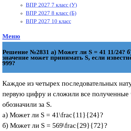
ВПР 2027 7 класс (У)
ВПР 2027 8 класс (Б)
ВПР 2027 10 класс
Меню
Решение №2831 а) Может ли S = 41 11/24? б
значение может принимать S, если известн
999?
Каждое из четырех последовательных нату
первую цифру и сложили все полученные 
обозначили за S.
а) Может ли S =
41\frac{11}{24}
?
б) Может ли S =
569\frac{29}{72}
?