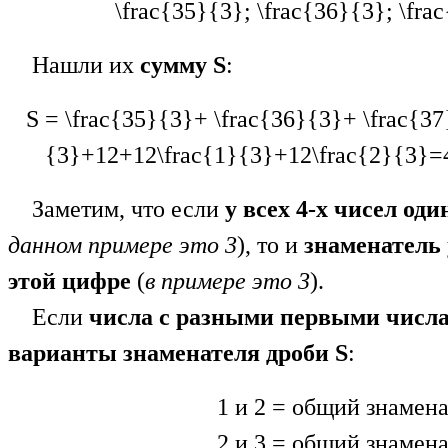
\frac{35}{3}; \frac{36}{3}; \fra
Нашли их
сумму S
:
S = \frac{35}{3}+ \frac{36}{3}+ \frac{3
{3}+12+12\frac{1}{3}+12\frac{2}{3}=4
Заметим, что если
у всех 4-х чисел
оди
данном примере это 3
), то и
знаменатель
этой
цифре
(
в примере это 3
).
Если
числа с разными первыми числ
варианты знаменателя дроби S
:
1 и 2 = общий знамена
2 и 3 = общий знамена