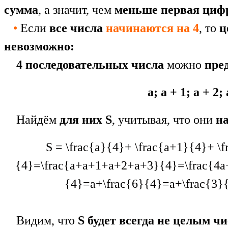
сумма
, а значит, чем
меньше первая циф
•
Если
все числа
начинаются на 4
, то
ц
невозможно:
4 последовательных числа
можно
пре
а; a + 1; a + 2; 
Найдём
для них S
, учитывая, что они
н
S = \frac{a}{4}+ \frac{a+1}{4}+ \
{4}=\frac{a+a+1+a+2+a+3}{4}=\frac{4a
{4}=a+\frac{6}{4}=a+\frac{3}
Видим, что
S будет всегда не целым ч