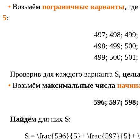
•
Возьмём
пограничные варианты
, где
5
:
497; 498; 499;
498; 499; 500;
499; 500; 501;
Проверив для каждого варианта S,
целы
•
Возьмём
максимальные числа
начин
596; 597; 598;
Найдём
для них
S
:
S = \frac{596}{5}+ \frac{597}{5}+ 