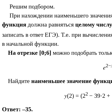
Решим подбором.
При нахождении наименьшего значения 
функция
должна равняться
целому числ
записать в ответ ЕГЭ). Т.е. при вычислен
в начальной функции.
На отрезке [0;6]
можно подобрать толь
2−
𝑒
Найдите
наименьшее значение функц
2
𝑦(2) = (2
− 39·2 + 
Ответ: –35.