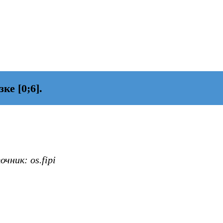
е [0;6].
чник: os.fipi