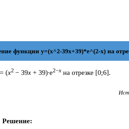
е функции y=(x^2-39x+39)*e^(2-x) на отрезк
2
2−
x
= (
x
− 39
x
+ 39)∙e
на отрезке [0;6].
Исто
Решение: