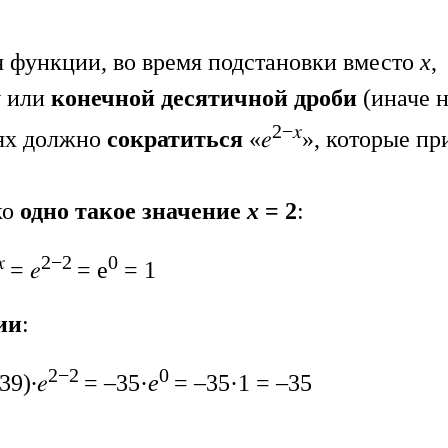
функции, во время подстановки вместо
х
,
у
или
конечной десятичной дроби
(иначе 
2−𝑥
иях должно
сократиться
«𝑒
», которые пр
ко
одно такое значение
х
= 2
:
𝑥
2−2
0
= 𝑒
= е
= 1
ии
:
2−2
0
39)∙𝑒
= –35·
е
= –35·1 = –35