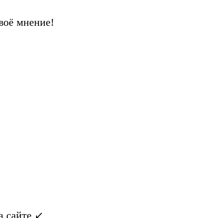
воё мнение!
 сайте ↙️