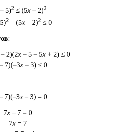
2
2
– 5)
≤ (5
х
– 2)
2
2
5)
– (5
х
– 2)
≤ 0
тов
:
– 2)(2
х
– 5 – 5
х
+ 2) ≤ 0
– 7)(–3
х
– 3) ≤ 0
– 7)(–3
х
– 3) = 0
7
х
– 7 = 0
7
х
= 7