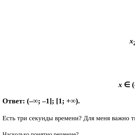
х
х
∈ (
Ответ:
(–∞; –1]; [1; +∞)
.
Есть три секунды времени? Для меня важно т
Насколько понятно решение?