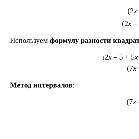
(2
х
(2
х
– 
Используем
формулу разности квадра
2
х
– 5
+ 5
х
(
(7
х
Метод интервалов
:
(7
х