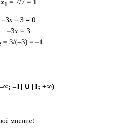
х
=
7/7 =
1
1
–3
х
– 3 = 0
–3
х =
3
=
3/(–3) =
–1
2
–∞; –1] ∪ [1; +∞)
воё мнение!