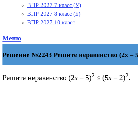
ВПР 2027 7 класс (У)
ВПР 2027 8 класс (Б)
ВПР 2027 10 класс
Меню
Решение №2243 Решите неравенство (2х – 5)^
2
2
Решите неравенство (2
х
– 5)
≤ (5
х
– 2)
.