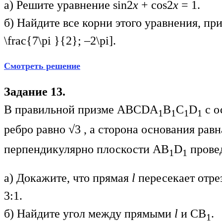
а) Решите уравнение sin2
x
+ cos2
x
= 1.
б) Найдите все корни этого уравнения, п
\frac{7\pi }{2}; –2\pi].
Смотреть решение
Задание 13.
В правильной призме ABCDA
B
C
D
с о
1
1
1
1
ребро равно √3 , а сторона основания равн
перпендикулярно плоскости AB
D
прове
1
1
а) Докажите, что прямая
l
пересекает отре
3:1.
б) Найдите угол между прямыми
l
и СВ
.
1