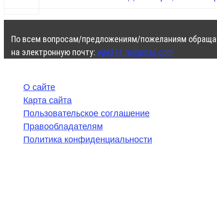
По всем вопросам/предложениям/пожеланиям обраща
на электронную почту:
ege314.ru@gmail.com
О сайте
Карта сайта
Пользовательское соглашение
Правообладателям
Политика конфиденциальности
©
2020-2026
,
ege314.ru
,
ОГЭ и ЕГЭ по математике | Г
Частичное или полное копирование решений (включая г
ресурсах, в том числе и бумажных, строго запрещено. 