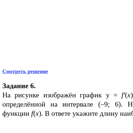
Смотреть решение
Задание 6.
На рисунке изображён график у =
f′
(
x
определённой на интервале (–9; 6). 
функции
f
(
x
). В ответе укажите длину наи