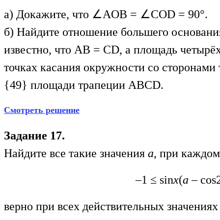
а) Докажите, что ∠AOB = ∠COD = 90°.
б) Найдите отношение большего основани
известно, что АВ = CD, а площадь четырё
точках касания окружности со сторонами
{49}
площади трапеции ABCD.
Смотреть решение
Задание 17.
Найдите все такие значения
а
, при каждом
–1 ≤ sin
x
(
a
– cos
верно при всех действительных значения