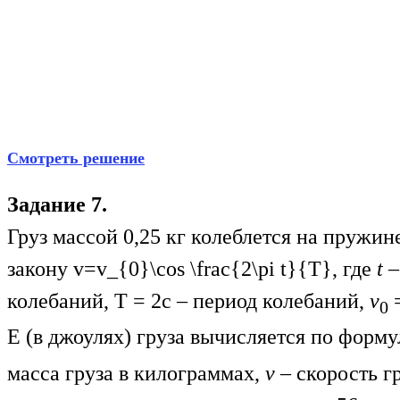
Смотреть решение
Задание 7.
Груз массой 0,25 кг колеблется на пружин
закону
v=v_{0}\cos \frac{2\pi t}{T}
, где
t
–
колебаний, Т = 2с – период колебаний,
v
=
0
Е (в джоулях) груза вычисляется по форм
масса груза в килограммах,
v
– скорость гр