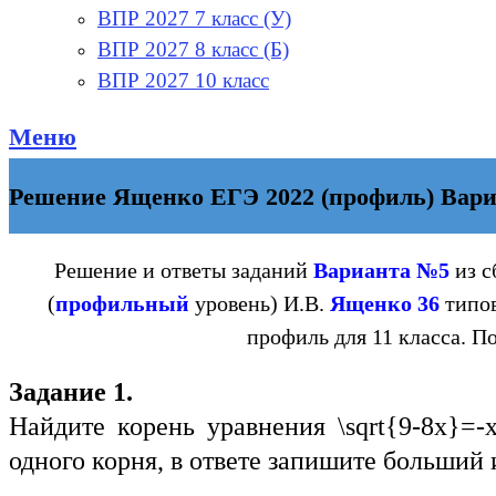
ВПР 2027 7 класс (У)
ВПР 2027 8 класс (Б)
ВПР 2027 10 класс
Меню
Решение Ященко ЕГЭ 2022 (профиль) Вари
Решение и ответы заданий
Варианта №5
из с
(
профильный
уровень) И.В.
Ященко
36
типо
профиль для 11 класса. П
Задание 1.
Найдите корень уравнения
\sqrt{9-8x}=-
одного корня, в ответе запишите больший 