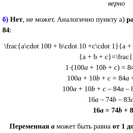
верно
б)
Нет
, не может. Аналогично пункту а)
р
84
:
\frac{a\cdot 100 + b\cdot 10 +c\cdot 1}{a +
{a + b + c}=\frac
1·(100
a
+ 10
b
+
c
) = 8
100
a
+ 10
b
+
c
= 84
a
+
100
a
+ 10
b
+
c
– 84
a
– 
16
a
– 74
b
– 83
16
a
= 74
b
+ 8
Переменная
а
может быть равна
от 1 д