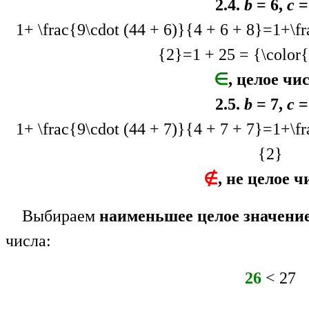
2.4.
b
= 6,
c
=
1+ \frac{9\cdot (44 + 6)}{4 + 6 + 8}=1+\
{2}=1 + 25 = {\color
∈
, целое чи
2.5.
b
= 7,
c
=
1+ \frac{9\cdot (44 + 7)}{4 + 7 + 7}=1+\
{2}
∉
, не целое ч
Выбираем
наименьшее целое значени
числа:
26
< 27