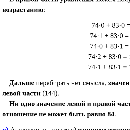
возрастанию
:
74·0 + 83·0 
74·1 + 83·0 
74·0 + 83·1 =
74·2 + 83·0 =
74·1 + 83·1 =
Дальше
перебирать нет смысла,
значе
левой части
(144).
Ни одно значение левой и правой час
отношение не может быть равно 84
.
в)
Аналогично пункту а)
запишем отноше