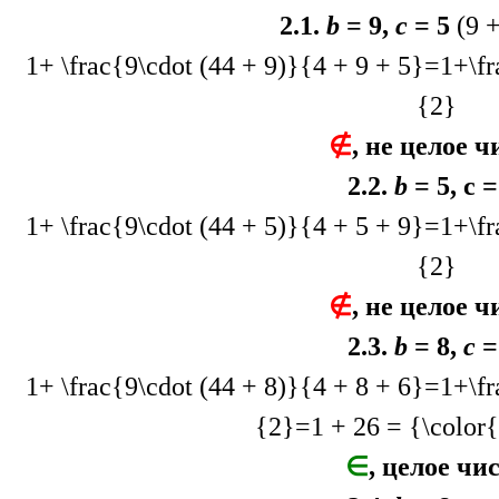
2.1.
b
= 9,
c
= 5
(9 +
1+ \frac{9\cdot (44 + 9)}{4 + 9 + 5}=1+\
{2}
∉
, не целое ч
2.2.
b
= 5, c =
1+ \frac{9\cdot (44 + 5)}{4 + 5 + 9}=1+\
{2}
∉
, не целое ч
2.3.
b
= 8,
c
=
1+ \frac{9\cdot (44 + 8)}{4 + 8 + 6}=1+\
{2}=1 + 26 = {\color
∈
, целое чи