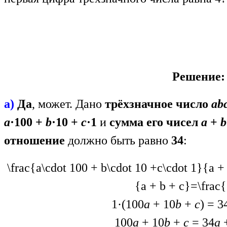
Решение:
а)
Да
, может. Дано
трёхзначное число
аb
а
·100 +
b
·10 +
c
·1
и
сумма его чисел
а
+
b
отношение
должно быть равно
34
:
\frac{a\cdot 100 + b\cdot 10 +c\cdot 1}{a +
{a + b + c}=\frac
1·(100
a
+ 10
b
+
c
) = 3
100
a
+ 10
b
+
c
= 34
a
+