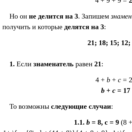
4 + 9 + 9 =
2
Но он
не делится на 3
. Запишем
знамен
получить и которые
делятся на 3
:
21; 18; 15; 12;
1.
Если
знаменатель
равен
21
:
4 +
b
+
c
= 2
b
+
c
= 17
То возможны
следующие случаи
:
1.1.
b
= 8, c = 9
(8 +