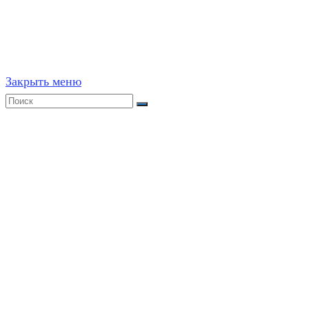
Частичное или полное копирование решений (включая г
ресурсах, в том числе и бумажных, строго запрещено. 
Закрыть меню