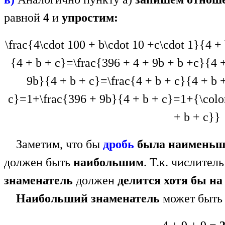
равной
4
и
упростим:
\frac{4\cdot 100 + b\cdot 10 +c\cdot 1}{4 +
{4 + b + c}=\frac{396 + 4 + 9b + b +c}{4 +
9b}{4 + b + c}=\frac{4 + b + c}{4 + b 
c}=1+\frac{396 + 9b}{4 + b + c}=1+{\color
+ b + c}}
Заметим, что бы
дробь
была наименьш
должен быть
наибольшим
. Т.к. числитель
знаменатель
должен
делится хотя бы на
Наибольший знаменатель
может быть 