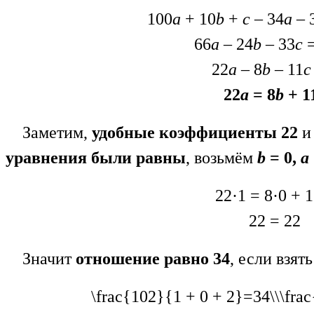
100
a
+ 10
b
+
c
– 34
a
– 
66
a
– 24
b
– 33
c
22
a
– 8
b
– 11
c
22
a
= 8
b
+ 1
Заметим,
удобные коэффициенты 22
уравнения были равны
, возьмём
b
= 0,
a
22·1 = 8·0 + 1
22 = 22
Значит
отношение равно 34
, если взят
\frac{102}{1 + 0 + 2}=34\\\fr