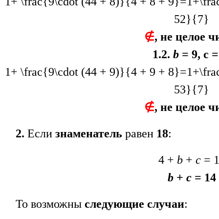
1+ \frac{9\cdot (44 + 8)}{4 + 8 + 9}=1+\fr
52}{7}
∉
, не целое ч
1.2.
b
= 9, c =
1+ \frac{9\cdot (44 + 9)}{4 + 9 + 8}=1+\fr
53}{7}
∉
, не целое ч
2.
Если
знаменатель
равен
18
:
4 +
b
+
c
= 1
b
+
c
= 14
То возможны
следующие случаи
: