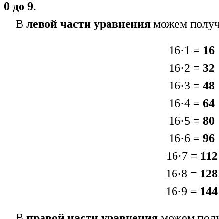
0 до 9
.
В
левой части
уравнения
можем полу
16·1 =
16
16·2 =
32
16·3 =
48
16·4 =
64
16·5 =
80
16·6 =
96
16·7 =
112
16·8 =
128
16·9 =
144
В
правой части уравнения
можем полу