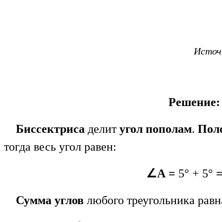
Источн
Решение:
Биссектриса
делит
угол пополам
.
Пол
тогда весь угол равен:
∠А =
5° + 5°
=
Сумма углов
любого треугольника равн