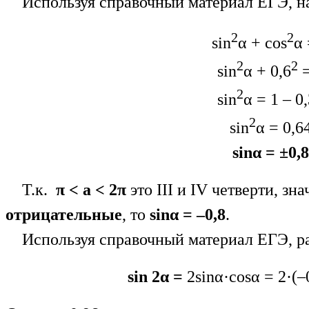
Используя справочный материал ЕГЭ, н
2
2
sin
α + cos
α 
2
2
sin
α + 0,6
=
2
sin
α = 1 – 0
2
sin
α = 0,6
sinα = ±0,8
Т.к.
π < a < 2π
это III и IV четверти, зн
отрицательные
, то
sinα = –0,8
.
Используя справочный материал ЕГЭ, 
sin 2α =
2sinα·cosα = 2·(–