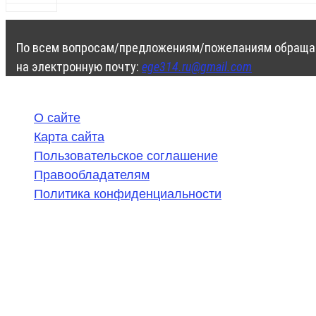
По всем вопросам/предложениям/пожеланиям обраща
на электронную почту:
ege314.ru@gmail.com
О сайте
Карта сайта
Пользовательское соглашение
Правообладателям
Политика конфиденциальности
©
2020-2026
,
ege314.ru
,
ОГЭ и ЕГЭ по математике | Г
Частичное или полное копирование решений (включая г
ресурсах, в том числе и бумажных, строго запрещено. 