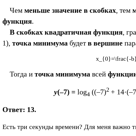
Чем
меньше значение в скобках
, тем
функция
.
В скобках квадратичная функция
, г
1),
точка
минимума
будет
в вершине
пар
x_{0}=\frac{-b
Тогда и
точка минимума
всей
функци
2
y
(–7) =
log
((–7)
+ 14·(–7
4
Ответ: 13.
Есть три секунды времени? Для меня важно т