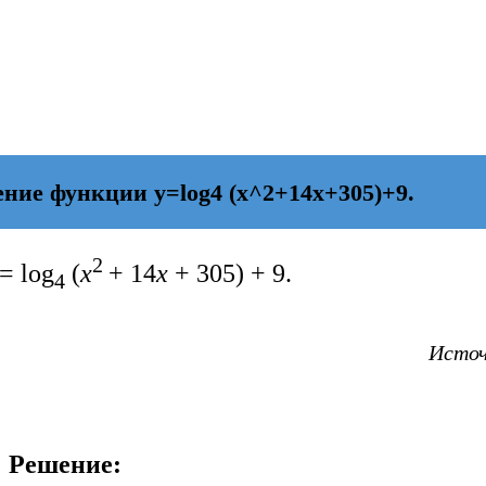
ие функции y=log4 (x^2+14x+305)+9.
2
= log
(
x
+ 14
x
+ 305) + 9.
4
Источ
Решение: