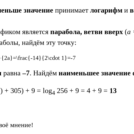
меньше значение
принимает
логарифм
и
в
рафиком является
парабола, ветви вверх
(
а 
аболы, найдём эту точку:
}{2a}=\frac{-14}{2\cdot 1}=-7
и
равна
–7
. Найдём
наименьшее значение
) + 305) + 9 = log
256 + 9 = 4 + 9 =
13
4
воё мнение!