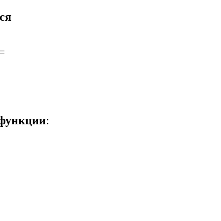
ся
=
 функции
: