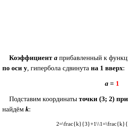
Коэффициент
а
прибавленный к функц
по оси у
, гипербола сдвинута
на 1 вверх
:
а
=
1
Подставим координаты
точки (3; 2) п
найдём
k
:
2=\frac{k}{3}+1\\1=\frac{k}{