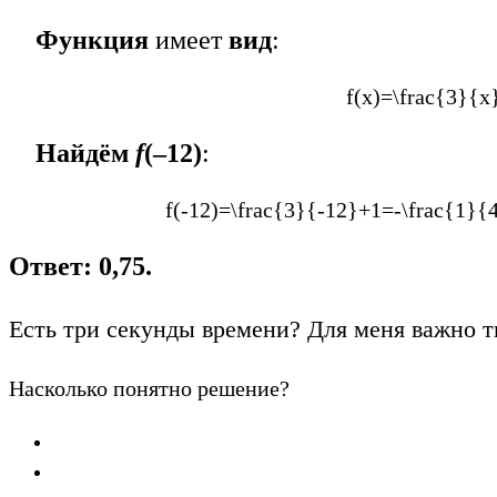
Функция
имеет
вид
:
f(x)=\frac{3}{x
Найдём
f
(–12)
:
f(-12)=\frac{3}{-12}+1=-\frac{1}{
Ответ: 0,75.
Есть три секунды времени? Для меня важно т
Насколько понятно решение?