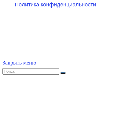
Политика конфиденциальности
©
2020-2026
,
ege314.ru
,
ОГЭ и ЕГЭ по математике | Г
Частичное или полное копирование решений (включая г
ресурсах, в том числе и бумажных, строго запрещено. 
Закрыть меню