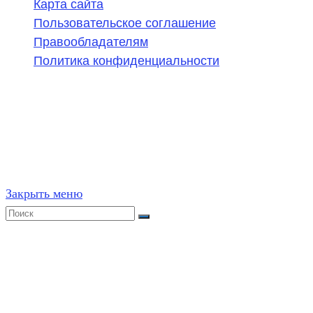
Карта сайта
Пользовательское соглашение
Правообладателям
Политика конфиденциальности
©
2020-2026
,
ege314.ru
,
ОГЭ и ЕГЭ по математике | Г
Частичное или полное копирование решений (включая г
ресурсах, в том числе и бумажных, строго запрещено. 
Закрыть меню