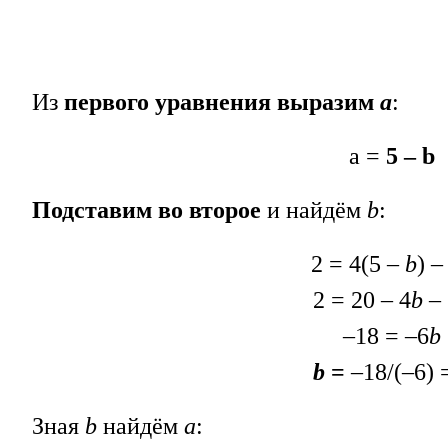
Из
первого уравнения
выразим
а
:
а =
5 – b
Подставим во второе
и найдём
b
:
2 = 4(5 –
b
) –
2 = 20 – 4
b
– 
–18 = –6
b
b
=
–18/(–6) 
Зная
b
найдём
а
: