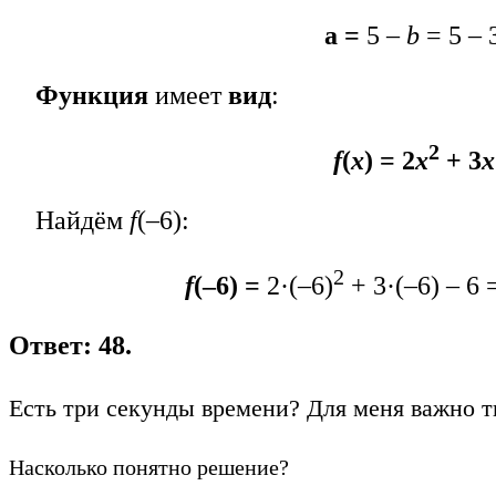
а =
5 –
b
= 5 – 
Функция
имеет
вид
:
2
f
(
x
) = 2
x
+ 3
x
Найдём
f
(–6):
2
f
(–6) =
2·(–6)
+ 3·(–6) – 6 
Ответ: 48.
Есть три секунды времени? Для меня важно т
Насколько понятно решение?