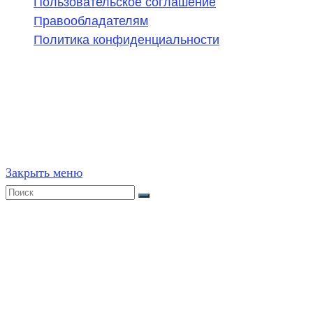
Пользовательское соглашение
Правообладателям
Политика конфиденциальности
©
2020-2026
,
ege314.ru
,
ОГЭ и ЕГЭ по математике | Г
Частичное или полное копирование решений (включая г
ресурсах, в том числе и бумажных, строго запрещено. 
Закрыть меню