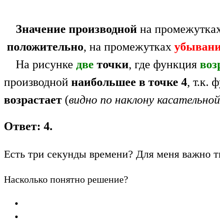
Значение производной
на промежутка
положительно
, на промежутках
убыван
На рисунке
две
точки
, где функция
воз
производной
наибольшее
в точке 4
, т.к.
возрастает
(
видно по наклону касательной
Ответ: 4.
Есть три секунды времени? Для меня важно т
Насколько понятно решение?