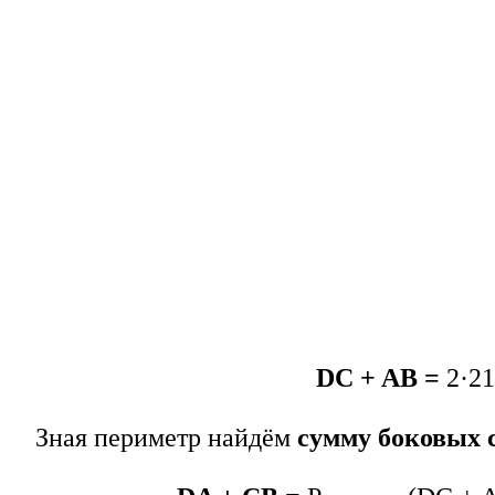
DC + AB =
2·2
Зная периметр найдём
сумму боковых 