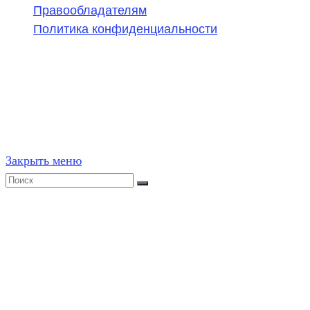
Правообладателям
Политика конфиденциальности
©
2020-2026
,
ege314.ru
,
ОГЭ и ЕГЭ по математике | Г
Частичное или полное копирование решений (включая г
ресурсах, в том числе и бумажных, строго запрещено. 
Закрыть меню