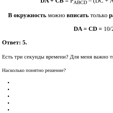
DA + CВ =
P
– (DC + A
ABCD
В окружность
можно
вписать
только
р
DA = CD =
10/
Ответ: 5.
Есть три секунды времени? Для меня важно т
Насколько понятно решение?