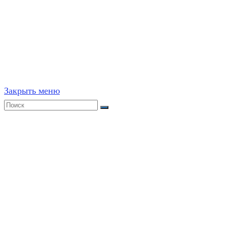
©
2020-2026
,
ege314.ru
,
ОГЭ и ЕГЭ по математике | Г
Частичное или полное копирование решений (включая г
ресурсах, в том числе и бумажных, строго запрещено. 
Закрыть меню