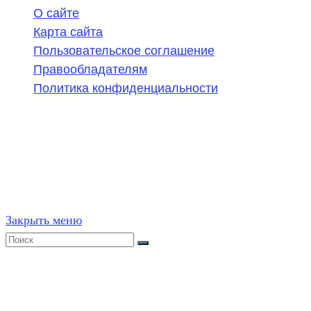
О сайте
Карта сайта
Пользовательское соглашение
Правообладателям
Политика конфиденциальности
©
2020-2026
,
ege314.ru
,
ОГЭ и ЕГЭ по математике | Г
Частичное или полное копирование решений (включая г
ресурсах, в том числе и бумажных, строго запрещено. 
Закрыть меню