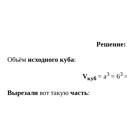
Решение:
Объём
исходного куба
:
3
3
V
= а
= 6
куб
Вырезали
вот такую
часть
: