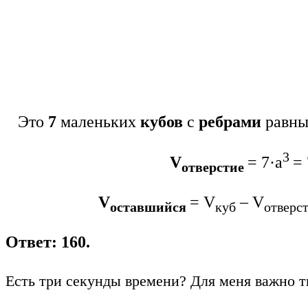
Это
7
маленьких
кубов
с
ребрами
равн
3
V
= 7·а
= 
отверстие
V
= V
– V
оставшийся
куб
отверс
Ответ: 160.
Есть три секунды времени? Для меня важно т