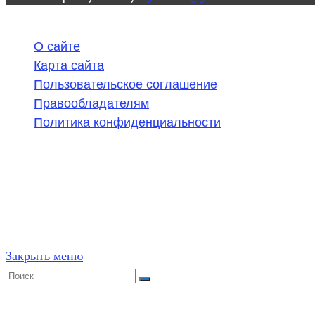
О сайте
Карта сайта
Пользовательское соглашение
Правообладателям
Политика конфиденциальности
©
2020-2026
,
ege314.ru
,
ОГЭ и ЕГЭ по математике | Г
Частичное или полное копирование решений (включая г
ресурсах, в том числе и бумажных, строго запрещено. 
Закрыть меню