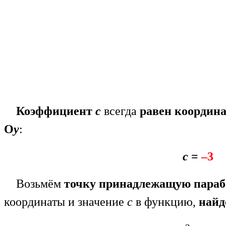
Коэффициент
с
всегда
равен координа
О
y
:
с
=
–3
Возьмём
точку принадлежащую пара
координаты и значение
с
в функцию,
най