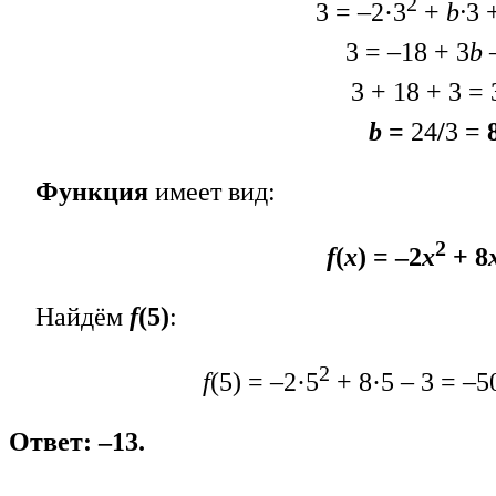
2
3 = –2·3
+
b·
3 
3 = –18 + 3
b
–
3 + 18 + 3 = 
b
=
24
/
3 =
Функция
имеет вид:
2
f
(
x
) = –2
x
+ 8
Найдём
f
(5)
:
2
f
(5) = –2·5
+ 8·5 – 3 = –5
Ответ: –13.