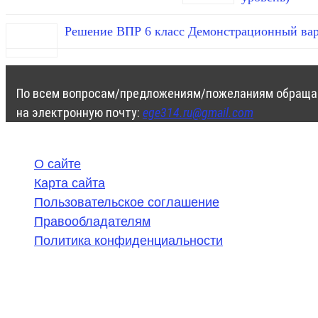
Решение ВПР 6 класс Демонстрационный вар
По всем вопросам/предложениям/пожеланиям обраща
на электронную почту:
ege314.ru@gmail.com
О сайте
Карта сайта
Пользовательское соглашение
Правообладателям
Политика конфиденциальности
©
2020-2026
,
ege314.ru
,
ОГЭ и ЕГЭ по математике | Г
Частичное или полное копирование решений (включая г
ресурсах, в том числе и бумажных, строго запрещено. 