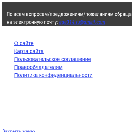
По всем вопросам/предложениям/пожеланиям обраща
на электронную почту:
ege314.ru@gmail.com
О сайте
Карта сайта
Пользовательское соглашение
Правообладателям
Политика конфиденциальности
©
2020-2026
,
ege314.ru
,
ОГЭ и ЕГЭ по математике | Г
Частичное или полное копирование решений (включая г
ресурсах, в том числе и бумажных, строго запрещено. 
Закрыть меню