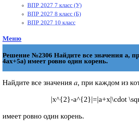
ВПР 2027 7 класс (У)
ВПР 2027 8 класс (Б)
ВПР 2027 10 класс
Меню
Решение №2306 Найдите все значения a, пр
4ax+5a) имеет ровно один корень.
Найдите все значения 𝑎, при каждом из к
|x^{2}-a^{2}|=|a+x|\cdot \s
имеет ровно один корень.