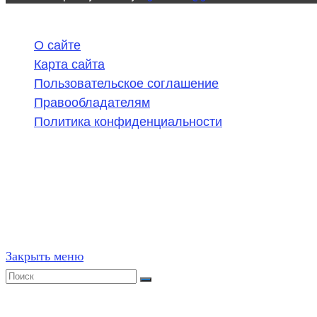
О сайте
Карта сайта
Пользовательское соглашение
Правообладателям
Политика конфиденциальности
©
2020-2026
,
ege314.ru
,
ОГЭ и ЕГЭ по математике | Г
Частичное или полное копирование решений (включая г
ресурсах, в том числе и бумажных, строго запрещено. 
Закрыть меню