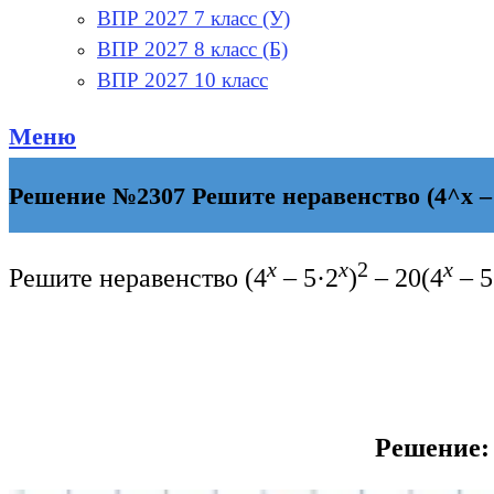
ВПР 2027 7 класс (У)
ВПР 2027 8 класс (Б)
ВПР 2027 10 класс
Меню
Решение №2307 Решите неравенство (4^х – 5·
х
х
2
х
Решите неравенство (4
– 5·2
)
– 20(4
– 5
Решение: