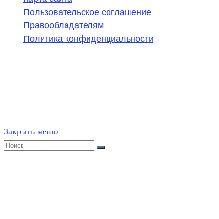
Пользовательское соглашение
Правообладателям
Политика конфиденциальности
©
2020-2026
,
ege314.ru
,
ОГЭ и ЕГЭ по математике | Г
Частичное или полное копирование решений (включая г
ресурсах, в том числе и бумажных, строго запрещено. 
Закрыть меню