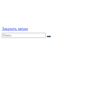
Частичное или полное копирование решений (включая г
ресурсах, в том числе и бумажных, строго запрещено. 
Закрыть меню