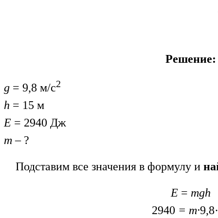
Решение:
2
g
= 9,8 м/с
h
= 15 м
E
= 2940 Дж
m
– ?
Подставим все значения в формулу и
на
Е
=
mgh
2940
= m·
9,8