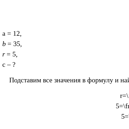
a = 12,
b
= 35,
r
= 5,
с – ?
Подставим все значения в формулу и най
r=
5=\f
5=