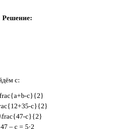
Решение:
дём с:
\frac{a+b-c}{2}
rac{12+35-c}{2}
\frac{47-c}{2}
47 – с = 5·2