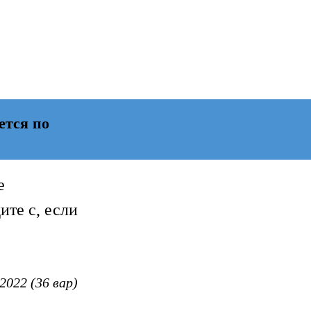
ется по
е
ите c, если
022 (36 вар)