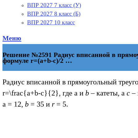
ВПР 2027 7 класс (У)
ВПР 2027 8 класс (Б)
ВПР 2027 10 класс
Меню
Решение №2591 Радиус вписанной в прямо
формуле r=(a+b-c)/2 …
Радиус вписанной в прямоугольный треуг
r=\frac{a+b-c}{2}
, где a и
b
– катеты, а
c
– 
a = 12,
b
= 35 и
r
= 5.