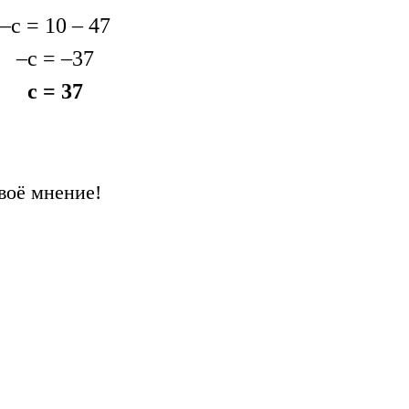
–с = 10 – 47
–с = –37
с = 37
воё мнение!