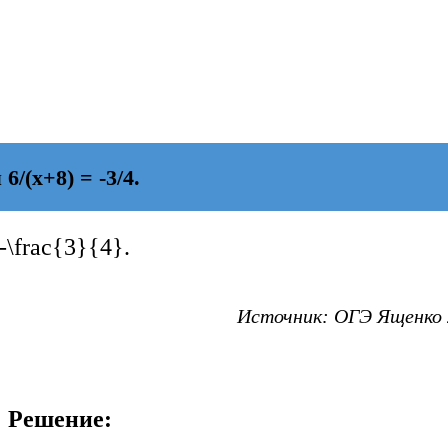
/(х+8) = -3/4.
-\frac{3}{4}
.
Источник: ОГЭ Ященко 2
Решение: