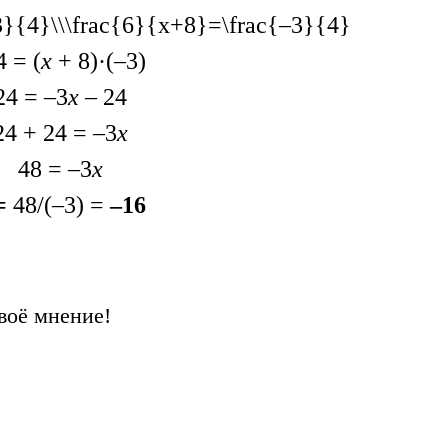
3}{4}\\\frac{6}{x+8}=\frac{–3}{4}
4 = (
х
+ 8)·(–3)
24 = –3
х
– 24
24 + 24 = –3
х
48 = –3
х
=
48/(–3) =
–16
воё мнение!