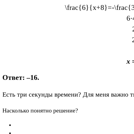
\frac{6}{x+8}=-\frac{
6·
х
Ответ: –16.
Есть три секунды времени? Для меня важно т
Насколько понятно решение?