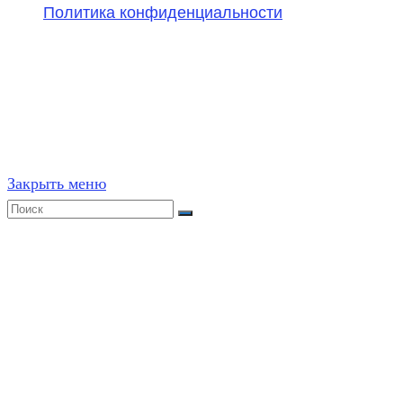
Политика конфиденциальности
©
2020-2026
,
ege314.ru
,
ОГЭ и ЕГЭ по математике | Г
Частичное или полное копирование решений (включая г
ресурсах, в том числе и бумажных, строго запрещено. 
Закрыть меню