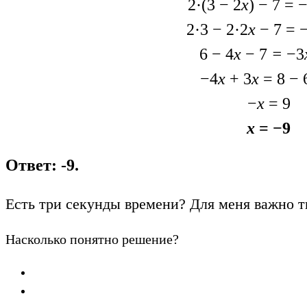
2·(3 − 2
x
) − 7 = 
2·3 − 2·2
x
− 7 = 
6 − 4
x
− 7
=
−3
−4
x
+ 3
x
= 8 − 
−
x
= 9
x
= −9
Ответ: -9.
Есть три секунды времени? Для меня важно т
Насколько понятно решение?