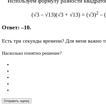
Используем формулу разности квадрато
2
(√3 – √13)(√3 + √13) = (√3)
– 
Ответ: –10.
Есть три секунды времени? Для меня важно т
Насколько понятно решение?
Отправить оценку