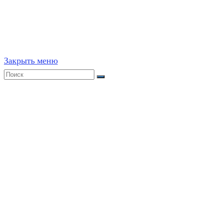
Частичное или полное копирование решений (включая г
ресурсах, в том числе и бумажных, строго запрещено. 
Закрыть меню