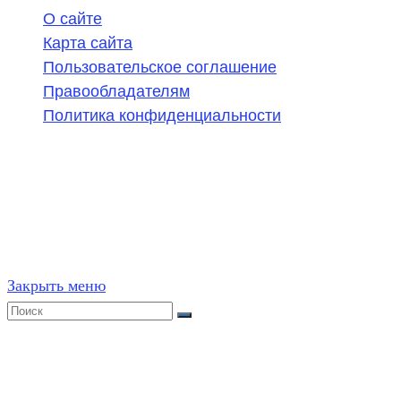
О сайте
Карта сайта
Пользовательское соглашение
Правообладателям
Политика конфиденциальности
©
2020-2026
,
ege314.ru
,
ОГЭ и ЕГЭ по математике | Г
Частичное или полное копирование решений (включая г
ресурсах, в том числе и бумажных, строго запрещено. 
Закрыть меню