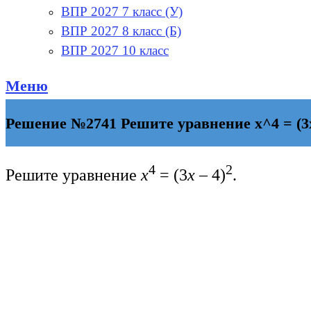
ВПР 2027 7 класс (У)
ВПР 2027 8 класс (Б)
ВПР 2027 10 класс
Меню
Решение №2741 Решите уравнение х^4 = (3х
4
2
Решите уравнение
х
= (3
х
– 4)
.