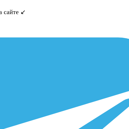
 сайте ↙️