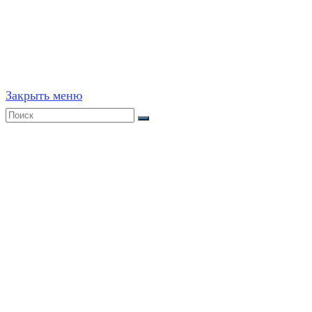
Частичное или полное копирование решений (включая г
ресурсах, в том числе и бумажных, строго запрещено. 
Закрыть меню