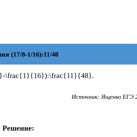
 (17/8-1/16):11/48
}-\frac{1}{16}):\frac{11}{48}
.
Источник:
Ященко
ЕГЭ 2
Решение: