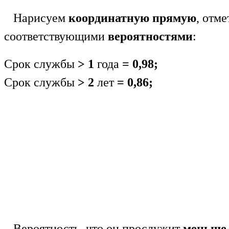
Нарисуем
координатную прямую
, отм
соответствующими
вероятностями
:
Срок службы
> 1
года
=
0,98;
Срок службы
> 2
лет
=
0,86;
Вероятность, что он прослужит
меньше 