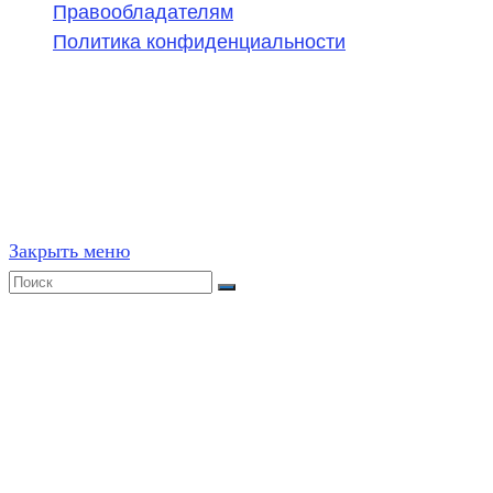
Правообладателям
Политика конфиденциальности
©
2020-2026
,
ege314.ru
,
ОГЭ и ЕГЭ по математике | Г
Частичное или полное копирование решений (включая г
ресурсах, в том числе и бумажных, строго запрещено. 
Закрыть меню