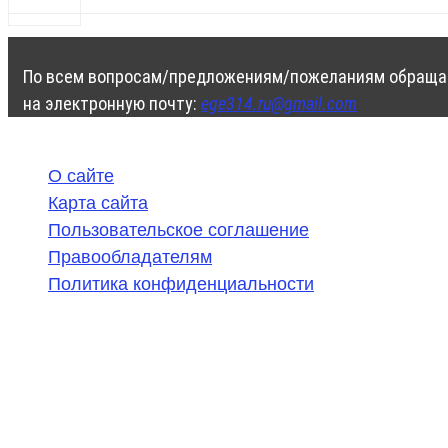
По всем вопросам/предложениям/пожеланиям обраща
на электронную почту:
ege314.ru@gmail.com
О сайте
Карта сайта
Пользовательское соглашение
Правообладателям
Политика конфиденциальности
©
2020-2026
,
ege314.ru
,
ОГЭ и ЕГЭ по математике | Г
Частичное или полное копирование решений (включая г
ресурсах, в том числе и бумажных, строго запрещено. 