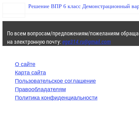
Решение ВПР 6 класс Демонстрационный вар
По всем вопросам/предложениям/пожеланиям обраща
на электронную почту:
ege314.ru@gmail.com
О сайте
Карта сайта
Пользовательское соглашение
Правообладателям
Политика конфиденциальности
©
2020-2026
,
ege314.ru
,
ОГЭ и ЕГЭ по математике | Г
Частичное или полное копирование решений (включая г
ресурсах, в том числе и бумажных, строго запрещено. 