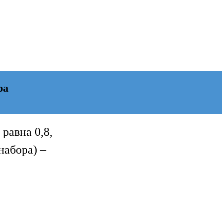
ра
 равна 0,8,
 набора) –