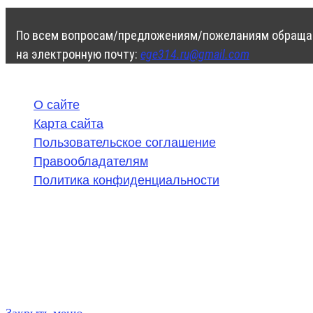
По всем вопросам/предложениям/пожеланиям обраща
на электронную почту:
ege314.ru@gmail.com
О сайте
Карта сайта
Пользовательское соглашение
Правообладателям
Политика конфиденциальности
©
2020-2026
,
ege314.ru
,
ОГЭ и ЕГЭ по математике | Г
Частичное или полное копирование решений (включая г
ресурсах, в том числе и бумажных, строго запрещено. 