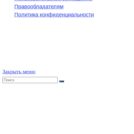
Правообладателям
Политика конфиденциальности
©
2020-2026
,
ege314.ru
,
ОГЭ и ЕГЭ по математике | Г
Частичное или полное копирование решений (включая г
ресурсах, в том числе и бумажных, строго запрещено. 
Закрыть меню