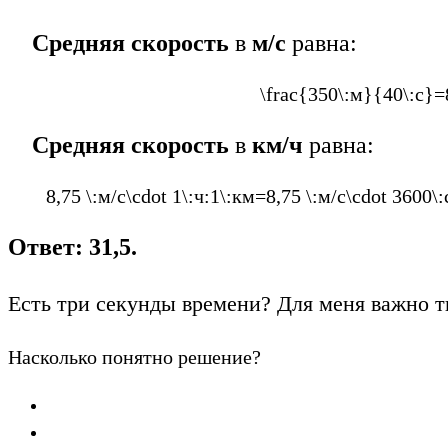
Средняя скорость
в
м/с
равна:
\frac{350\:м}{40\:с}=8
Средняя скорость
в
км/ч
равна:
8,75 \:м/с\cdot 1\:ч:1\:км=8,75 \:м/с\cdot 3600\
Ответ: 31,5.
Есть три секунды времени? Для меня важно т
Насколько понятно решение?