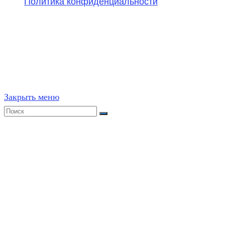
Политика конфиденциальности
©
2020-2026
,
ege314.ru
,
ОГЭ и ЕГЭ по математике | Г
Частичное или полное копирование решений (включая г
ресурсах, в том числе и бумажных, строго запрещено. 
Закрыть меню