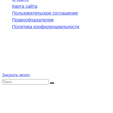
Карта сайта
Пользовательское соглашение
Правообладателям
Политика конфиденциальности
©
2020-2026
,
ege314.ru
,
ОГЭ и ЕГЭ по математике | Г
Частичное или полное копирование решений (включая г
ресурсах, в том числе и бумажных, строго запрещено. 
Закрыть меню