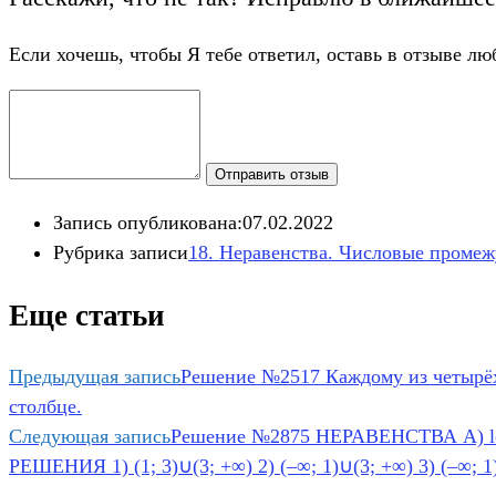
Если хочешь, чтобы Я тебе ответил, оставь в отзыве лю
Отправить отзыв
Запись опубликована:
07.02.2022
Рубрика записи
18. Неравенства​. Числовые проме
Еще статьи
Предыдущая запись
Решение №2517 Каждому из четырёх 
столбце.
Следующая запись
Решение №2875 НЕРАВЕНСТВА А) log2 (x
РЕШЕНИЯ 1) (1; 3)∪(3; +∞) 2) (–∞; 1)∪(3; +∞) 3) (–∞; 1) 