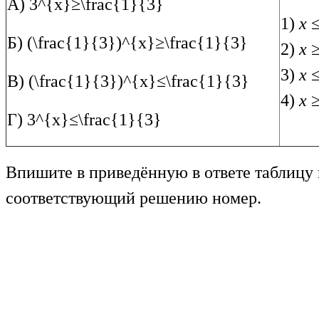
А)
3^{x}≥\frac{1}{3}
1)
x
≤
Б)
(\frac{1}{3})^{x}≥\frac{1}{3}
2)
x
≥
3)
x
≤
В)
(\frac{1}{3})^{x}≤\frac{1}{3}
4)
x
≥
Г)
3^{x}≤\frac{1}{3}
Впишите в приведённую в ответе таблицу
соответствующий решению номер.