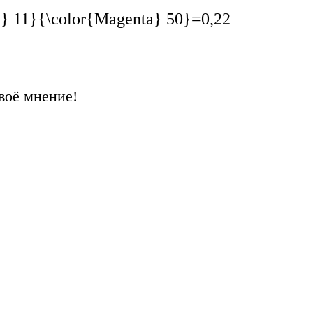
a} 11}{\color{Magenta} 50}=0,22
воё мнение!