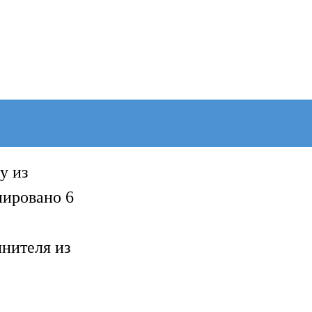
у из
нировано 6
лнителя из