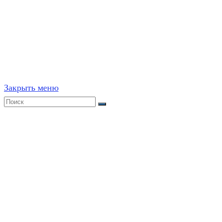
©
2020-2026
,
ege314.ru
,
ОГЭ и ЕГЭ по математике | Г
Частичное или полное копирование решений (включая г
ресурсах, в том числе и бумажных, строго запрещено. 
Закрыть меню