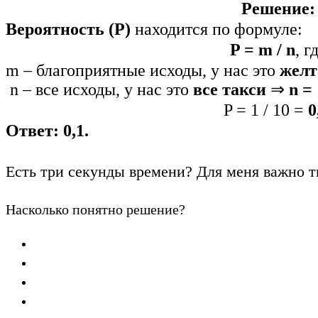
Решение:
Вероятность (P)
находится по формуле:
P = m / n
, г
m – благоприятные исходы, у нас это
желт
n – все исходы, у нас это
все такси
⇒
n =
P = 1 / 10 =
0
Ответ: 0,1.
Есть три секунды времени? Для меня важно т
Насколько понятно решение?