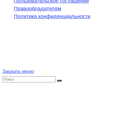
Пользовательское соглашение
Правообладателям
Политика конфиденциальности
©
2020-2026
,
ege314.ru
,
ОГЭ и ЕГЭ по математике | Г
Частичное или полное копирование решений (включая г
ресурсах, в том числе и бумажных, строго запрещено. 
Закрыть меню