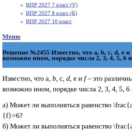
ВПР 2027 7 класс (У)
ВПР 2027 8 класс (Б)
ВПР 2027 10 класс
Меню
Решение №2455 Известно, что а, b, с, d, е 
возможно ином, порядке числа 2, 3, 4, 5, 6 и
Известно, что а,
b
, с,
d
, е и
f
– это различны
возможно ином, порядке числа 2, 3, 4, 5, 6 
а) Может ли выполняться равенство
\frac{
{f}=6
?
б) Может ли выполняться равенство
\frac