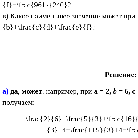
{f}=\frac{961}{240}
?
в) Какое наименьшее значение может пр
{b}+\frac{c}{d}+\frac{e}{f}
?
Решение:
а)
да
,
может
, например, при
a = 2,
b
= 6, c
получаем:
\frac{2}{6}+\frac{5}{3}+\frac{16}
{3}+4=\frac{1+5}{3}+4=\fr