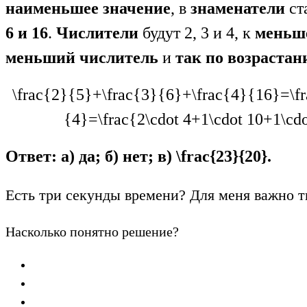
наименьшее значение
, в
знаменатели
ст
6 и 16
.
Числители
будут 2, 3 и 4, к
меньш
меньший числитель
и
так по возраста
\frac{2}{5}+\frac{3}{6}+\frac{4}{16}=\f
{4}=\frac{2\cdot 4+1\cdot 10+1\cd
Ответ: а) да; б) нет; в)
\frac{23}{20}
.
Есть три секунды времени? Для меня важно т
Насколько понятно решение?