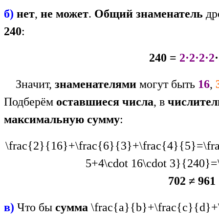
б)
нет
,
не может
.
Общий знаменатель
др
240
:
240 =
2·2·2·2
·
Значит,
знаменателями
могут быть
16
,
Подберём
оставшиеся числа
, в
числител
максимальную сумму
:
\frac{2}{16}+\frac{6}{3}+\frac{4}{5}=\fra
5+4\cdot 16\cdot 3}{240}=
702 ≠ 961
в)
Что бы
сумма
\frac{a}{b}+\frac{c}{d}+