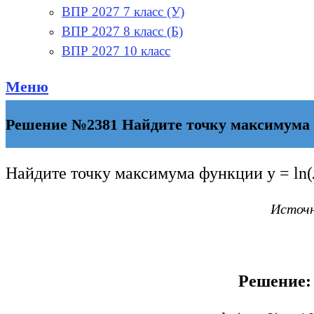
ВПР 2027 7 класс (У)
ВПР 2027 8 класс (Б)
ВПР 2027 10 класс
Меню
Решение №2381 Найдите точку максимума ф
Найдите точку максимума функции у = ln(
Источни
Решение: