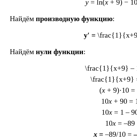
у
= ln(
х
+ 9) − 1
Найдём
производную функцию
:
y′ =
\frac{1}{x+
Найдём
нули функции
:
\frac{1}{x+9}
– 
\frac{1}{x+9}
(
x
+ 9)·10 =
10
х
+ 90 = 
10
х
= 1 – 9
10
х
= –89
х
=
–89/10 =
–