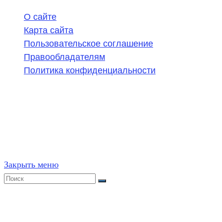
О сайте
Карта сайта
Пользовательское соглашение
Правообладателям
Политика конфиденциальности
©
2020-2026
,
ege314.ru
,
ОГЭ и ЕГЭ по математике | Г
Частичное или полное копирование решений (включая г
ресурсах, в том числе и бумажных, строго запрещено. 
Закрыть меню