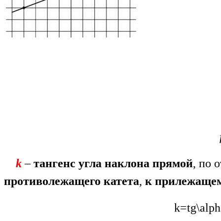
k
–
тангенс угла наклона прямой
, по
противолежащего катета
,
к прилежаще
k=tg\alp