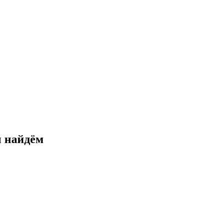
и
найдём