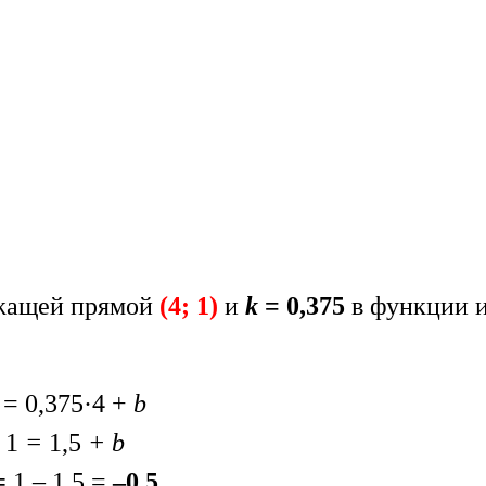
жащей прямой
(4; 1)
и
k
= 0,375
в функции 
 = 0,375·4 +
b
1
=
1,5
+ b
=
1 – 1,5 =
–0,5