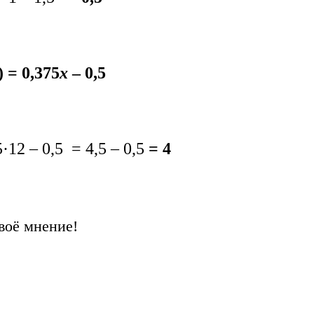
) = 0,375
x
– 0,5
·12 – 0,5 = 4,5 – 0,5
= 4
воё мнение!