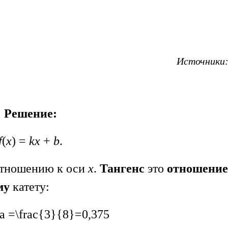
Источники: 
Решение:
f
(
x
) =
kx
+
b
.
 отношению к оси
х
.
Тангенс
это
отношение
му
катету:
ha =\frac{3}{8}=0,375