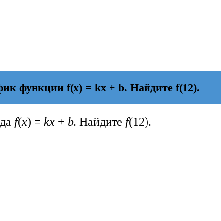
 функции f(x) = kx + b. Найдите f(12).
ида
f
(
x
) =
kx
+
b
. Найдите
f
(12).