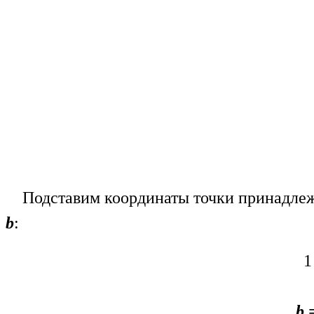
Подставим координаты точки принадле
b
:
1
b 