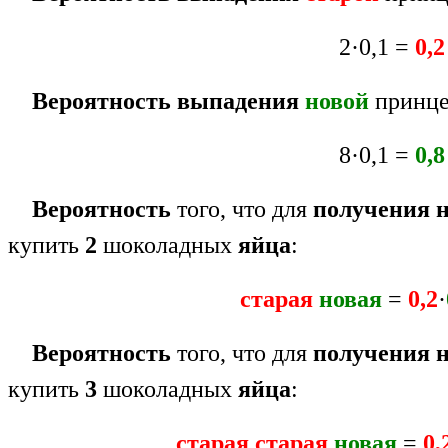
2·0,1 =
0,2
Вероятность выпадения
новой
принце
8·0,1 =
0,8
Вероятность
того, что для
получения 
купить
2
шоколадных
яйца
:
старая
новая
=
0,2
·
Вероятность
того, что для
получения 
купить
3
шоколадных
яйца
:
старая старая
новая
=
0,