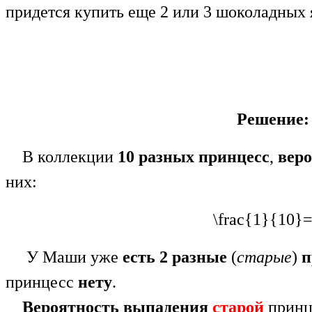
придется купить еще 2 или 3 шоколадных 
Решение:
В коллекции
10 разных принцесс
,
веро
них:
\frac{1}{10}=
У Маши уже
есть 2 разные
(
старые
)
п
принцесс
нету
.
Вероятность выпадения
старой
принц