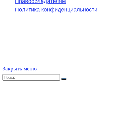
Правообладателям
Политика конфиденциальности
©
2020-2026
,
ege314.ru
,
ОГЭ и ЕГЭ по математике | Г
Частичное или полное копирование решений (включая г
ресурсах, в том числе и бумажных, строго запрещено. 
Закрыть меню