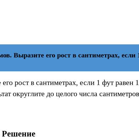
ов. Выразите его рост в сантиметрах, если 
 его рост в сантиметрах, если 1 фут равен 
ьтат округлите до целого числа сантиметров
Решение