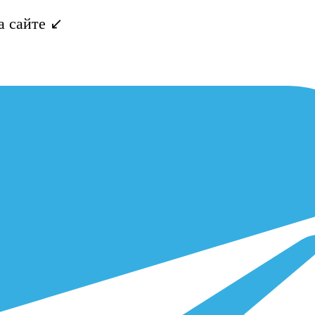
 сайте ↙️