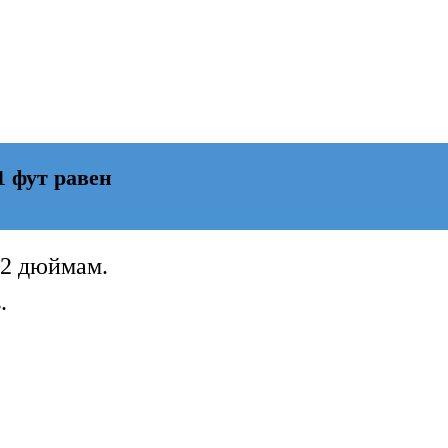
1 фут равен
12 дюймам.
.