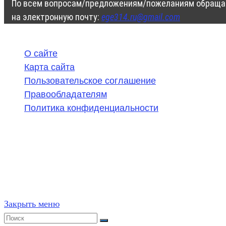
По всем вопросам/предложениям/пожеланиям обраща
на электронную почту:
ege314.ru@gmail.com
О сайте
Карта сайта
Пользовательское соглашение
Правообладателям
Политика конфиденциальности
©
2020-2026
,
ege314.ru
,
ОГЭ и ЕГЭ по математике | Г
Частичное или полное копирование решений (включая г
ресурсах, в том числе и бумажных, строго запрещено. 
Закрыть меню