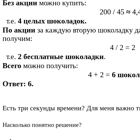
Без акции
можно купить:
200 / 45
≈
4,
т.е.
4
целых шоколадок.
По акции
за каждую вторую шоколадку да
получим:
4 / 2
=
2
т.е.
2
бесплатные шоколадки
.
Всего
можно получить:
4 + 2 =
6 шокол
Ответ: 6.
Есть три секунды времени? Для меня важно т
Насколько понятно решение?