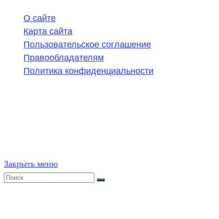
О сайте
Карта сайта
Пользовательское соглашение
Правообладателям
Политика конфиденциальности
©
2020-2026
,
ege314.ru
,
ОГЭ и ЕГЭ по математике | Г
Частичное или полное копирование решений (включая г
ресурсах, в том числе и бумажных, строго запрещено. 
Закрыть меню