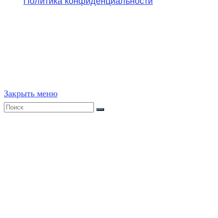
Политика конфиденциальности
©
2020-2026
,
ege314.ru
,
ОГЭ и ЕГЭ по математике | Г
Частичное или полное копирование решений (включая г
ресурсах, в том числе и бумажных, строго запрещено. 
Закрыть меню