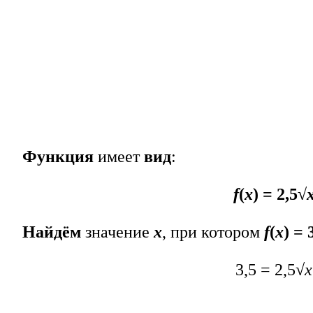
Функция
имеет
вид
:
f
(
x
) = 2,5√
Найдём
значение
х
, при котором
f
(
x
) = 
3,5 = 2,5√
x